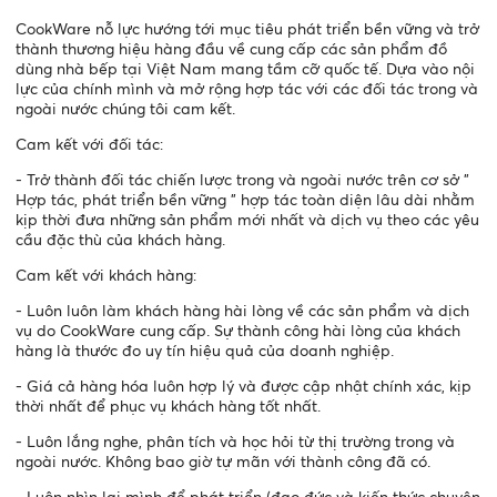
CookWare nỗ lực hướng tới mục tiêu phát triển bền vững và trở
thành thương hiệu hàng đầu về cung cấp các sản phẩm đồ
dùng nhà bếp tại Việt Nam mang tầm cỡ quốc tế. Dựa vào nội
lực của chính mình và mở rộng hợp tác với các đối tác trong và
ngoài nước chúng tôi cam kết.
Cam kết với đối tác:
- Trở thành đối tác chiến lược trong và ngoài nước trên cơ sở "
Hợp tác, phát triển bền vững " hợp tác toàn diện lâu dài nhằm
kịp thời đưa những sản phẩm mới nhất và dịch vụ theo các yêu
cầu đặc thù của khách hàng.
Cam kết với khách hàng:
- Luôn luôn làm khách hàng hài lòng về các sản phẩm và dịch
vụ do CookWare cung cấp. Sự thành công hài lòng của khách
hàng là thước đo uy tín hiệu quả của doanh nghiệp.
- Giá cả hàng hóa luôn hợp lý và được cập nhật chính xác, kịp
thời nhất để phục vụ khách hàng tốt nhất.
- Luôn lắng nghe, phân tích và học hỏi từ thị trường trong và
ngoài nước. Không bao giờ tự mãn với thành công đã có.
- Luôn nhìn lại mình để phát triển (đạo đức và kiến thức chuyên