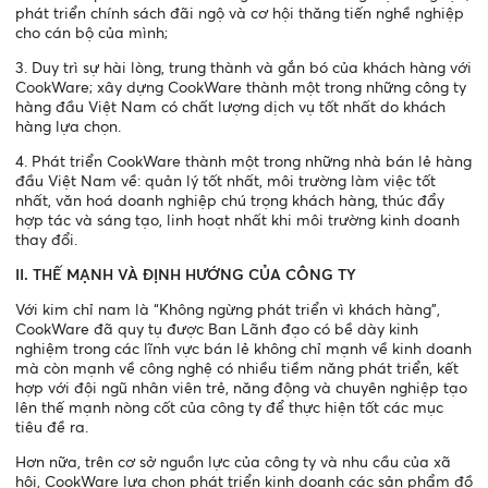
phát triển chính sách đãi ngộ và cơ hội thăng tiến nghề nghiệp
cho cán bộ của mình;
3. Duy trì sự hài lòng, trung thành và gắn bó của khách hàng với
CookWare; xây dựng CookWare thành một trong những công ty
hàng đầu Việt Nam có chất lượng dịch vụ tốt nhất do khách
hàng lựa chọn.
4. Phát triển CookWare thành một trong những nhà bán lẻ hàng
đầu Việt Nam về: quản lý tốt nhất, môi trường làm việc tốt
nhất, văn hoá doanh nghiệp chú trọng khách hàng, thúc đẩy
hợp tác và sáng tạo, linh hoạt nhất khi môi trường kinh doanh
thay đổi.
II. THẾ MẠNH VÀ ĐỊNH HƯỚNG CỦA CÔNG TY
Với kim chỉ nam là “Không ngừng phát triển vì khách hàng”,
CookWare đã quy tụ được Ban Lãnh đạo có bề dày kinh
nghiệm trong các lĩnh vực bán lẻ không chỉ mạnh về kinh doanh
mà còn mạnh về công nghệ có nhiều tiềm năng phát triển, kết
hợp với đội ngũ nhân viên trẻ, năng động và chuyên nghiệp tạo
lên thế mạnh nòng cốt của công ty để thực hiện tốt các mục
tiêu đề ra.
Hơn nữa, trên cơ sở nguồn lực của công ty và nhu cầu của xã
hội, CookWare lựa chọn phát triển kinh doanh các sản phẩm đồ