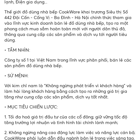
lạnh, Điện gia dụng...
Thế giới đồ dùng nhà bếp CookWare khai trương Siêu thị Số
442 Đội Cấn - Cống Vị - Ba Đình - Hà Nội chính thức tham gia
vào lĩnh vực kinh doanh bán lẻ đồ dùng nhà bếp, tạo ra một
phong cách mua sắm hoàn toàn mới với người dân thủ đô,
thông qua cung cấp các sản phẩm và dịch vụ tới người tiêu
dùng.
• TẦM NHÌN:
Công ty số 1 tại Việt Nam trong lĩnh vực phân phối, bán lẻ các
sản phẩm đồ dùng nhà bếp.
• SỨ MỆNH:
Với kim chỉ nam là “Không ngừng phát triển vì khách hàng” và
làm hài lòng khách hàng bằng cách tạo ra những giá trị gia
tăng như cung cấp các sản phẩm, dịch vụ tốt nhất.
• MỤC TIÊU CHIẾN LƯỢC:
1. Tối đa hoá giá trị đầu tư của các cổ đông; giữ vững tốc độ
tăng trưởng lợi nhuận và tình hình tài chính lành mạnh;
2. Không ngừng nâng cao động lực làm việc và năng lực cán bộ;
CookWare phải luôn dẫn đầu ngành bản lẻ trong việc sáng tạo,