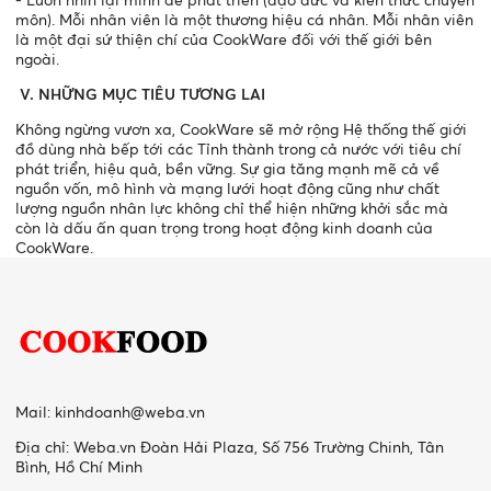
môn). Mỗi nhân viên là một thương hiệu cá nhân. Mỗi nhân viên
là một đại sứ thiện chí của CookWare đối với thế giới bên
ngoài.
V. NHỮNG MỤC TIÊU TƯƠNG LAI
Không ngừng vươn xa, CookWare sẽ mở rộng Hệ thống thế giới
đồ dùng nhà bếp tới các Tỉnh thành trong cả nước với tiêu chí
phát triển, hiệu quả, bền vững. Sự gia tăng mạnh mẽ cả về
nguồn vốn, mô hình và mạng lưới hoạt động cũng như chất
lượng nguồn nhân lực không chỉ thể hiện những khởi sắc mà
còn là dấu ấn quan trọng trong hoạt động kinh doanh của
CookWare.
Mail:
kinhdoanh@weba.vn
Địa chỉ: Weba.vn Đoàn Hải Plaza, Số 756 Trường Chinh, Tân
Bình, Hồ Chí Minh