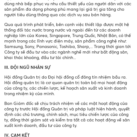
dùng nhà bếp phục vụ nhu cầu thiết yếu của người dân với các
sản phẩm đa dạng phong phú mang lại giá trị gia tăng cho
người tiêu dùng thông qua các dịch vụ sau bán hàng.
Qua quá trình phát triển, bên cạnh việc thiết lập được một hệ
thống đối tác nước trong nước và ngoài đến từ các doanh
nghiệp lớn của Korea, Singapore, Trung Quốc, Nhật Bản, có thế
mạnh trong các lĩnh vực điện máy, sản phẩm công nghệ như:
Samsung, Sony, Panasonic, Toshiba, Sharp,... Trong thời gian tới
Công ty sẽ đầu tư vào các ngành nghề mới như bất động sản,
khai thác khoáng, đầu tư tài chính...
III. ĐỘI NGŨ NHÂN SỰ
Hội đồng Quản trị do Đại hội đồng cổ đông tín nhiệm bầu ra.
Hội đồng quản trị là cơ quan quản trị toàn bộ mọi hoạt động
của công ty, các chiến lược, kế hoạch sản xuất và kinh doanh
trong nhiệm kỳ của mình.
Ban Giám đốc sẽ chịu trách nhiệm về các mặt hoạt động của
công ty trước Hội đồng Quản trị và pháp luật hiện hành, quyết
định các chủ trương, chính sách, mục tiêu chiến lược của công
ty, đồng thời giám sát và kiểm tra tất cả các hoạt động về sản
xuất kinh doanh, đầu tư của công ty.
IV. CAM KẾT