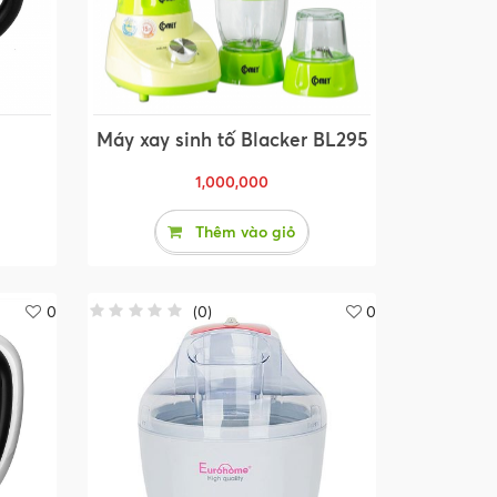
Máy xay sinh tố Blacker BL295
1,000,000
Thêm vào giỏ
0
(
0
)
0