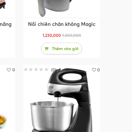
 năng
Nồi chiên chân không Magic
1,230,000
1,300,000
Thêm vào giỏ
0
(
0
)
0