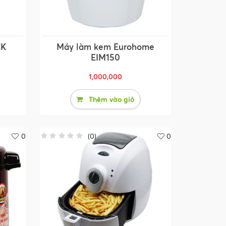
CK
Máy làm kem Eurohome
EIM150
1,000,000
Thêm vào giỏ
0
(
0
)
0