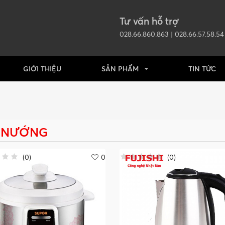
Tư vấn hỗ trợ
028.66.860.863 | 028.66.57.58.54
GIỚI THIỆU
SẢN PHẨM
TIN TỨC
 NƯỚNG
(
0
)
0
(
0
)