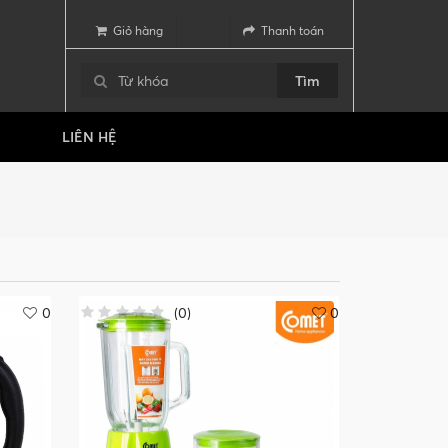
Giỏ hàng
Thanh toán
Tìm
LIÊN HỆ
0
(
0
)
0