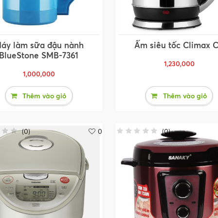
áy làm sữa đậu nành
Ấm siêu tốc Climax 
BlueStone SMB-7361
1,230,000
1,000,000
Thêm vào giỏ
Thêm vào giỏ
(
0
)
0
(
0
)