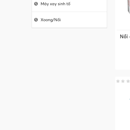
Máy xay sinh tố
Xoong/Nồi
Nồi