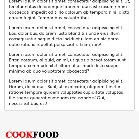
Lorem ipsum dolor sit amet, consectetur adipisicing elit. Ut,
tenetur natus doloremque laborum quos iste ipsum rerum
obcaecati impedit odit illo dolorum ab tempora nihil dicta
earum fugiat. Temporibus, voluptatibus.
Lorem ipsum dolor sit amet, consectetur adipisicing elit.
Eos, doloribus, dolorem iusto blanditiis unde eius illum
consequuntur neque dicta incidunt ullam ea hic porro
optio ratione repellat perspiciatis. Enim, iure!
Lorem ipsum dolor sit amet, consectetur adipisicing elit.
Error, nostrum, aliquid, animi, ut quas placeat totam sunt
tempora commodi nihil ullam alias modi dicta saepe
minima ab quo voluptatem obcaecati?
Lorem ipsum dolor sit amet, consectetur adipisicing elit.
Harum, dolor quis. Sunt, ut, explicabo, aliquam tenetur
ratione tempore quidem voluptates cupiditate voluptas
illo saepe quaerat numquam recusandae? Qui,
necessitatibus, est!