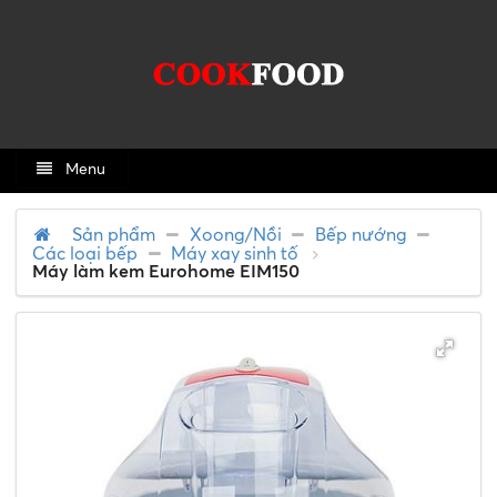
Menu
Sản phẩm
Xoong/Nồi
Bếp nướng
Các loại bếp
Máy xay sinh tố
Máy làm kem Eurohome EIM150