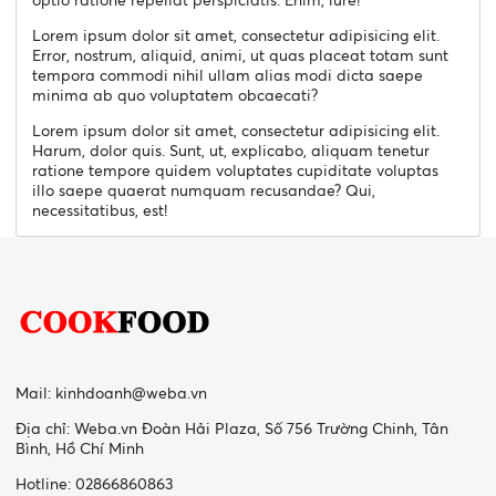
Lorem ipsum dolor sit amet, consectetur adipisicing elit.
Error, nostrum, aliquid, animi, ut quas placeat totam sunt
tempora commodi nihil ullam alias modi dicta saepe
minima ab quo voluptatem obcaecati?
Lorem ipsum dolor sit amet, consectetur adipisicing elit.
Harum, dolor quis. Sunt, ut, explicabo, aliquam tenetur
ratione tempore quidem voluptates cupiditate voluptas
illo saepe quaerat numquam recusandae? Qui,
necessitatibus, est!
Mail:
kinhdoanh@weba.vn
Địa chỉ: Weba.vn Đoàn Hải Plaza, Số 756 Trường Chinh, Tân
Bình, Hồ Chí Minh
Hotline: 02866860863