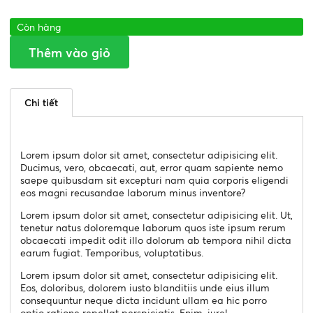
Còn hàng
Thêm vào giỏ
Chi tiết
Lorem ipsum dolor sit amet, consectetur adipisicing elit.
Ducimus, vero, obcaecati, aut, error quam sapiente nemo
saepe quibusdam sit excepturi nam quia corporis eligendi
eos magni recusandae laborum minus inventore?
Lorem ipsum dolor sit amet, consectetur adipisicing elit. Ut,
tenetur natus doloremque laborum quos iste ipsum rerum
obcaecati impedit odit illo dolorum ab tempora nihil dicta
earum fugiat. Temporibus, voluptatibus.
Lorem ipsum dolor sit amet, consectetur adipisicing elit.
Eos, doloribus, dolorem iusto blanditiis unde eius illum
consequuntur neque dicta incidunt ullam ea hic porro
optio ratione repellat perspiciatis. Enim, iure!