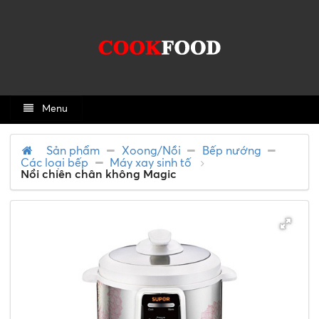
Menu
Sản phẩm
Xoong/Nồi
Bếp nướng
Các loại bếp
Máy xay sinh tố
Nồi chiên chân không Magic