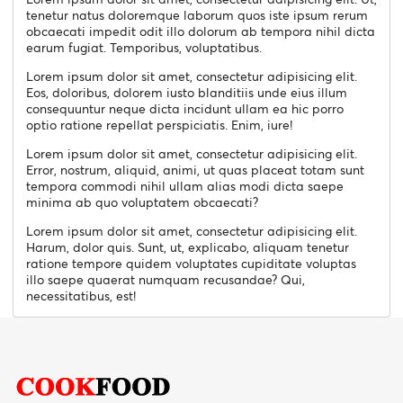
tenetur natus doloremque laborum quos iste ipsum rerum
obcaecati impedit odit illo dolorum ab tempora nihil dicta
earum fugiat. Temporibus, voluptatibus.
Lorem ipsum dolor sit amet, consectetur adipisicing elit.
Eos, doloribus, dolorem iusto blanditiis unde eius illum
consequuntur neque dicta incidunt ullam ea hic porro
optio ratione repellat perspiciatis. Enim, iure!
Lorem ipsum dolor sit amet, consectetur adipisicing elit.
Error, nostrum, aliquid, animi, ut quas placeat totam sunt
tempora commodi nihil ullam alias modi dicta saepe
minima ab quo voluptatem obcaecati?
Lorem ipsum dolor sit amet, consectetur adipisicing elit.
Harum, dolor quis. Sunt, ut, explicabo, aliquam tenetur
ratione tempore quidem voluptates cupiditate voluptas
illo saepe quaerat numquam recusandae? Qui,
necessitatibus, est!