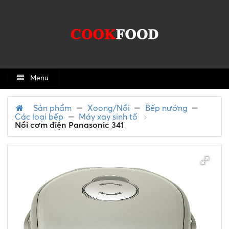
Menu
Sản phẩm
Xoong/Nồi
Bếp nướng
Các loại bếp
Máy xay sinh tố
Nồi cơm điện Panasonic 341