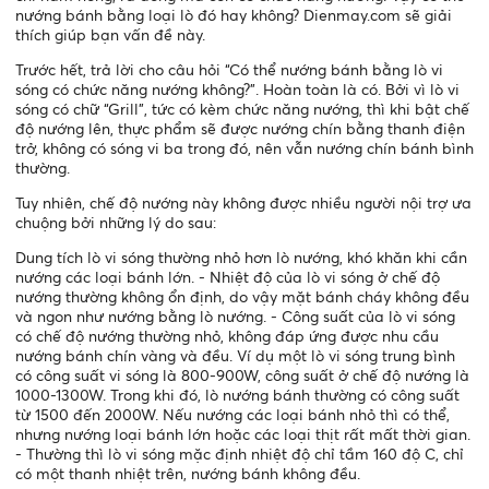
nướng bánh bằng loại lò đó hay không? Dienmay.com sẽ giải
thích giúp bạn vấn đề này.
Trước hết, trả lời cho câu hỏi “Có thể nướng bánh bằng lò vi
sóng có chức năng nướng không?”. Hoàn toàn là có. Bởi vì lò vi
sóng có chữ “Grill”, tức có kèm chức năng nướng, thì khi bật chế
độ nướng lên, thực phẩm sẽ được nướng chín bằng thanh điện
trở, không có sóng vi ba trong đó, nên vẫn nướng chín bánh bình
thường.
Tuy nhiên, chế độ nướng này không được nhiều người nội trợ ưa
chuộng bởi những lý do sau:
Dung tích lò vi sóng thường nhỏ hơn lò nướng, khó khăn khi cần
nướng các loại bánh lớn. - Nhiệt độ của lò vi sóng ở chế độ
nướng thường không ổn định, do vậy mặt bánh cháy không đều
và ngon như nướng bằng lò nướng. - Công suất của lò vi sóng
có chế độ nướng thường nhỏ, không đáp ứng được nhu cầu
nướng bánh chín vàng và đều. Ví dụ một lò vi sóng trung bình
có công suất vi sóng là 800-900W, công suất ở chế độ nướng là
1000-1300W. Trong khi đó, lò nướng bánh thường có công suất
từ 1500 đến 2000W. Nếu nướng các loại bánh nhỏ thì có thể,
nhưng nướng loại bánh lớn hoặc các loại thịt rất mất thời gian.
- Thường thì lò vi sóng mặc định nhiệt độ chỉ tầm 160 độ C, chỉ
có một thanh nhiệt trên, nướng bánh không đều.