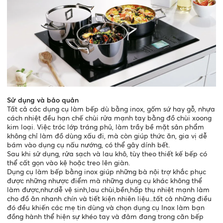
Sử dụng và bảo quản
Tất cả các dụng cụ làm bếp dù bằng inox, gốm sứ hay gỗ, nhựa
cách nhiệt đều hạn chế chùi rửa mạnh tay bằng đồ chùi xoong
kim loại. Việc tróc lớp tráng phủ, làm trầy bề mặt sản phẩm
không chỉ làm đồ dùng xấu đi, mà còn giúp thức ăn, gia vị dễ
bám vào dụng cụ nấu nướng, có thể gây dính bết.
Sau khi sử dụng, rửa sạch và lau khô, tùy theo thiết kế bếp có
thể cất gọn vào kệ hoặc treo lên giàn.
Dụng cụ làm bếp bằng inox giúp những bà nội trợ khắc phục
được những nhược điểm mà những dụng cụ khác không thể
làm được,như:dễ vệ sinh,lau chùi,bền,hấp thụ nhiệt mạnh làm
cho đồ ăn nhanh chín và tiết kiện nhiên liệu...tất cả những điều
đó đều khiến các mẹ tin dùng và chọn dụng cụ Inox làm bạn
đồng hành thể hiện sự khéo tay và đảm đang trong căn bếp