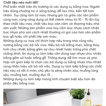
Chất liệu nào mới tốt?
Phổ biến nhất trên thị trường là các dụng cụ bằng inox. Người
tiêu dùng chuộng nó vì sáng bóng, dễ lau chùi, bền tốt hơn
nhôm. Tuy cũng làm từ inox, nhưng giá cả giữa các sản phẩm
cùng loại, cùng công dụng có thể chênh nhau từ 10 - 15 lần tùy
theo chất liệu inox, chất liệu bọc cán cầm và thương hiệu nhà
sản xuất. Những sản phẩm inox tay cầm bọc nhựa cách nhiệt,
bọc nhựa phủ sơn cách nhiệt thường có giá cao hơn sản phẩm
bọc gỗ hoặc chỉ phết lớp sơn màu.
Những dụng cụ inox chỉ thích hợp nếu trong nhà cũng nấu
nướng bằng các bộ nồi inox. Nếu bộ nồi bằng men, bằng thủy
tinh chịu nhiệt, bằng gốm sứ chịu nhiệt hoặc tráng phủ chất
chống dính, thì dụng cụ làm bếp cần dùng loại nhựa chịu nhiệt,
bằng gốm sứ hoặc bằng gỗ. Thông dụng, dễ tìm mua và phù
hợp với gian bếp là chọn các bộ dụng cụ bằng nhựa chịu nhiệt
cùng nhãn hiệu với bộ nồi nấu. Dụng cụ làm bếp bằng các chất
liệu này có rất ít món, chủ yếu là xẻng chiên xào, muỗng lòng
sâu, muỗng bẹt, muỗng đục lỗ ...
Những dụng cụ làm bếp mang tính chuyên biệt sâu hơn đa
phần đều bằng inox.